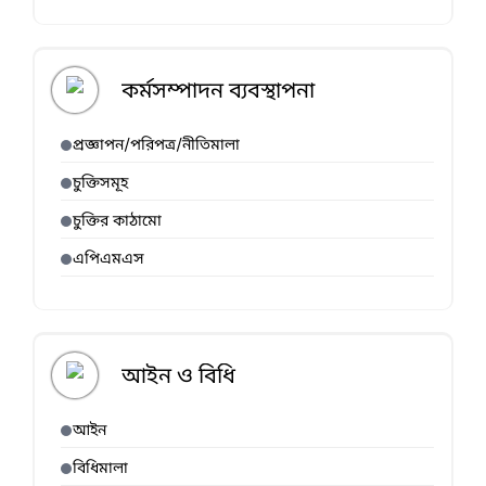
কর্মসম্পাদন ব্যবস্থাপনা
প্রজ্ঞাপন/পরিপত্র/নীতিমালা
চুক্তিসমূহ
চুক্তির কাঠামো
এপিএমএস
আইন ও বিধি
আইন
বিধিমালা