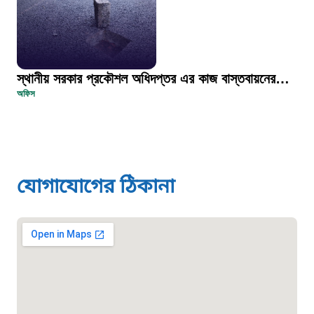
দুদক
১০২
দুর্যোগের আগাম বার্তা
স্থানীয় সরকার প্রকৌশল অধিদপ্তর এর কাজ বাস্তবায়নের
অফিস
চিত্র
১৬১২২
স্মার্ট ভূমি সেবা
যোগাযোগের ঠিকানা
১০৯৮
শিশু সহায়তা লাইন
১৬১০৯
বাংলাদেশ কর্মচারী কল্যাণ বোর্ড হটলাইন