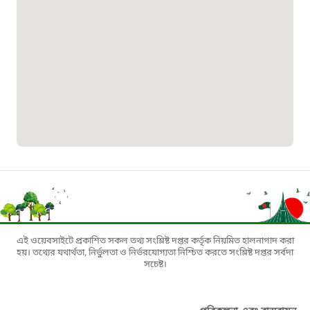
০১৯০৮৮৮৮৮৮৮
মাদকদ্রব্য নিয়ন্ত্রণ হটলাইন
১৬১১৩
জরুরী অভ্যন্তরীণ নৌ-পরিবহন হটলাইন
১৬৪৪৫
পাসপোর্ট বাতায়ন হটলাইন
এই ওয়েবসাইটে প্রকাশিত সকল তথ্য সংশ্লিষ্ট দপ্তর কর্তৃক নিয়মিত হালনাগাদ করা
১৬১৭১
হয়। তথ্যের যথার্থতা, নির্ভুলতা ও নির্ভরযোগ্যতা নিশ্চিত করতে সংশ্লিষ্ট দপ্তর সর্বদা
সচেষ্ট।
বাংলাদেশ মুক্তিযোদ্ধা কল্যাণ ট্রাস্ট