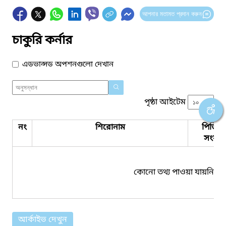
আপনার মতামত প্রদান করুন
চাকুরি কর্নার
এডভান্সড অপশনগুলো দেখান
পৃষ্ঠা আইটেম
নং
শিরোনাম
পিডিএ
সংযুক্ত
কোনো তথ্য পাওয়া যায়নি।
আর্কাইভ দেখুন