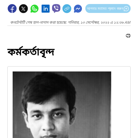
আপনার মতামত প্রদান করুন
কনটেন্টটি শেষ হাল-নাগাদ করা হয়েছে: শনিবার, ১০ সেপ্টেম্বর, ২০২২ এ ১২:৩৬ AM
কর্মকর্তাবৃন্দ