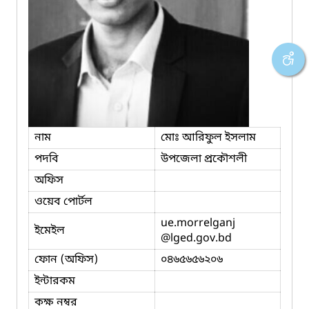
নাম
মোঃ আরিফুল ইসলাম
পদবি
উপজেলা প্রকৌশলী
অফিস
ওয়েব পোর্টল
ue.morrelganj
ইমেইল
@lged.gov.bd
ফোন (অফিস)
০৪৬৫৬৫৬২০৬
ইন্টারকম
কক্ষ নম্বর