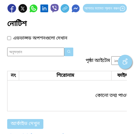
আপনার মতামত প্রদান করুন
নোটিশ
এডভান্সড অপশনগুলো দেখান
পৃষ্ঠা আইটেম
নং
শিরোনাম
ফাইল সম
কোনো তথ্য পাওয়া য
আর্কাইভ দেখুন