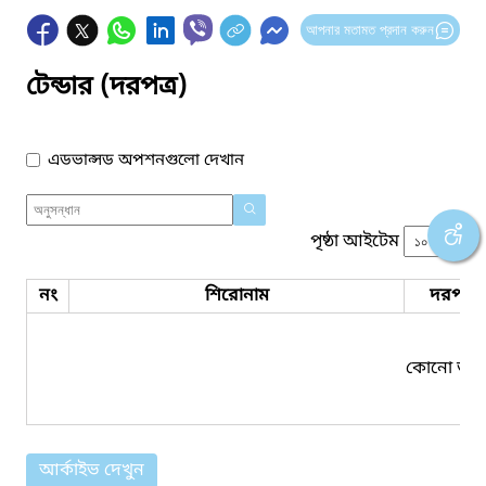
আপনার মতামত প্রদান করুন
টেন্ডার (দরপত্র)
এডভান্সড অপশনগুলো দেখান
পৃষ্ঠা আইটেম
নং
শিরোনাম
দরপত্র 
কোনো তথ্য
আর্কাইভ দেখুন