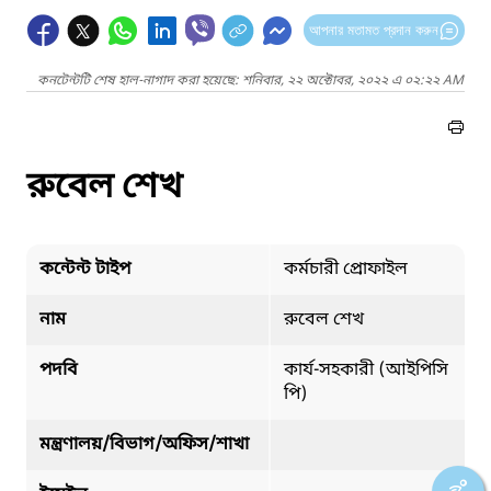
আপনার মতামত প্রদান করুন
কনটেন্টটি শেষ হাল-নাগাদ করা হয়েছে: শনিবার, ২২ অক্টোবর, ২০২২ এ ০২:২২ AM
রুবেল শেখ
কন্টেন্ট টাইপ
কর্মচারী প্রোফাইল
নাম
রুবেল শেখ
পদবি
কার্য-সহকারী (আইপিসি
পি)
মন্ত্রণালয়/বিভাগ/অফিস/শাখা