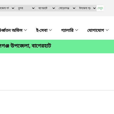
দেখুন
র্ধ্বতন অফিস
ই-সেবা
গ্যালারি
যোগাযোগ
গঞ্জ উপজেলা, বাগেরহাট